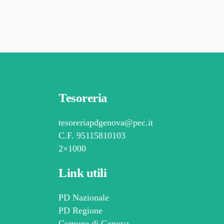
Tesoreria
tesoreriapdgenova@pec.it
C.F. 95115810103
2×1000
Link utili
PD Nazionale
PD Regione
Comune di Genova