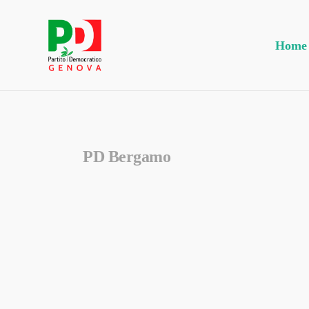
Skip
to
main
Home
content
PD Bergamo