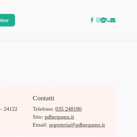
facebook
instagram
messenger
phone
email
tter
Contatti
 – 24122
Telefono:
035 248180
Sito:
pdbergamo.it
Email:
segreteria@pdbergamo.it