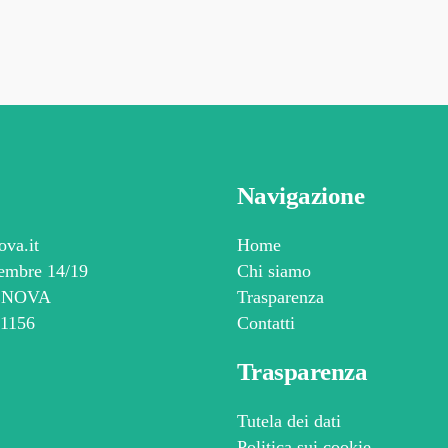
Navigazione
va.it
Home
embre 14/19
Chi siamo
GENOVA
Trasparenza
61156
Contatti
Trasparenza
Tutela dei dati
0
Politica sui cookie