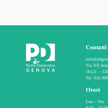
Contatti
info@pdgeno
Via XX Sett
16121 – 
Tel.
010 30
Orari
Lun – Ven
8:30 – 12:3