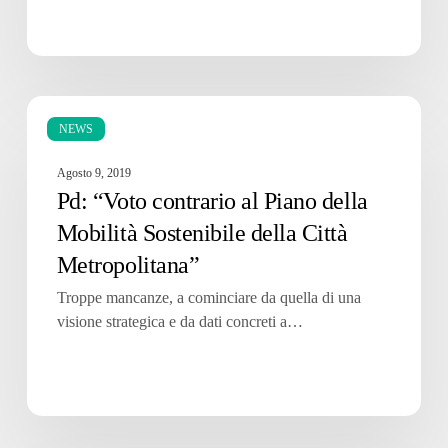
Pd:
“Voto
NEWS
contrario
Agosto 9, 2019
al
Pd: “Voto contrario al Piano della
Piano
della
Mobilità Sostenibile della Città
Mobilità
Metropolitana”
Sostenibile
della
Troppe mancanze, a cominciare da quella di una
Città
visione strategica e da dati concreti a…
Metropolitana”