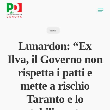
Skip
Menu
to
main
content
news
Lunardon: “Ex
Ilva, il Governo non
rispetta i patti e
mette a rischio
Taranto e lo