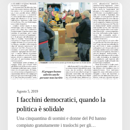
I
facchini
NEWS
democratici,
quando
la
politica
è
solidale
Agosto 5, 2019
I facchini democratici, quando la
politica è solidale
Una cinquantina di uomini e donne del Pd hanno
compiuto gratuitamente i traslochi per gli…